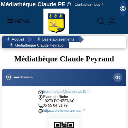
Médiathèque Claude PEYRAUD
Contactez-nous !
MENU
Accueil
Les établissements
Médiathèque Claude Peyraud
Médiathèque Claude Peyraud
Coordonnées
bibliotheque@donzenac19.fr
Place de Riche
19270 DONZENAC
05 55 84 31 79
https://biblio-donzenac.fr/